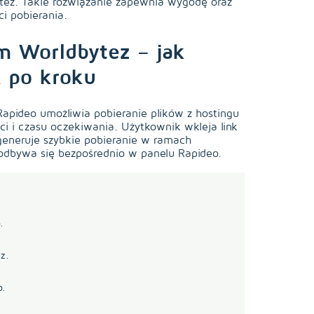
tez. Takie rozwiązanie zapewnia wygodę oraz
ci pobierania.
m Worldbytez – jak
k po kroku
pideo umożliwia pobieranie plików z hostingu
ci i czasu oczekiwania. Użytkownik wkleja link
generuje szybkie pobieranie w ramach
 odbywa się bezpośrednio w panelu Rapideo.
.
z.
o.