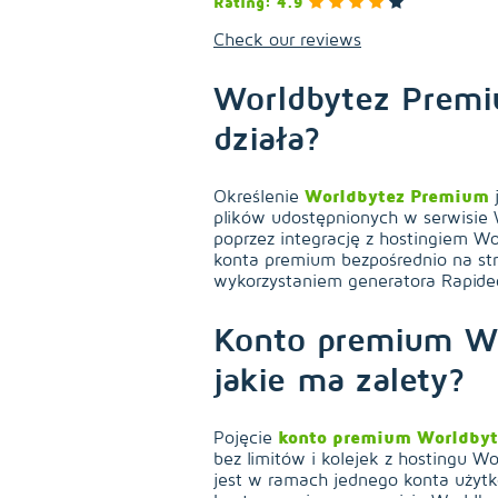
Rating: 4.9
Check our reviews
Worldbytez Premiu
działa?
Określenie
Worldbytez Premium
j
plików udostępnionych w serwisie 
poprzez integrację z hostingiem W
konta premium bezpośrednio na str
wykorzystaniem generatora Rapideo
Konto premium Wor
jakie ma zalety?
Pojęcie
konto premium Worldbyt
bez limitów i kolejek z hostingu W
jest w ramach jednego konta użyt