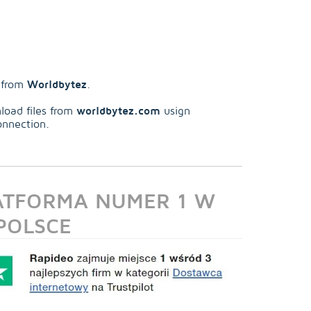
Worldbytez
s from
.
worldbytez.com
load files from
usign
onnection.
LATFORMA NUMER 1 W
POLSCE