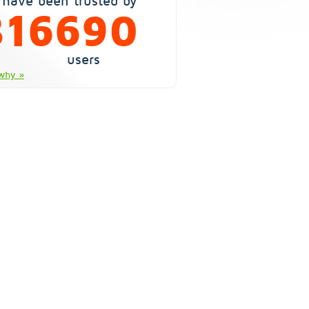
have been trusted by
816690
users
why »