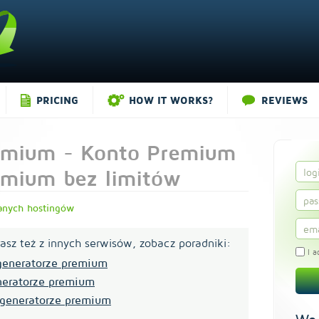
PRICING
HOW IT WORKS?
REVIEWS
emium - Konto Premium
emium bez limitów
anych hostingów
rasz też z innych serwisów, zobacz poradniki:
I a
 generatorze premium
eneratorze premium
 generatorze premium