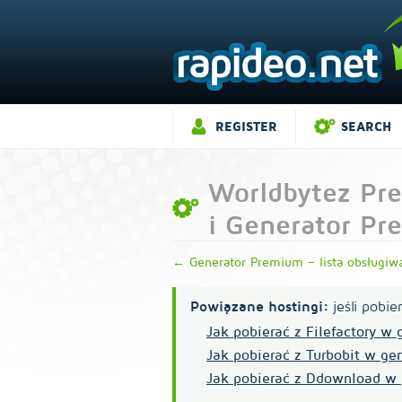
REGISTER
SEARCH
Worldbytez Pr
i Generator Pr
← Generator Premium – lista obsługiw
Powiązane hostingi:
jeśli pobie
Jak pobierać z Filefactory w
Jak pobierać z Turbobit w g
Jak pobierać z Ddownload w