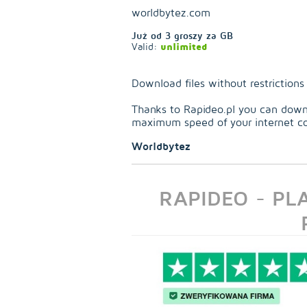
worldbytez.com
Już od
3
groszy za GB
Valid:
unlimited
Download files without restriction
Thanks to Rapideo.pl you can down
maximum speed of your internet c
Worldbytez
RAPIDEO - P