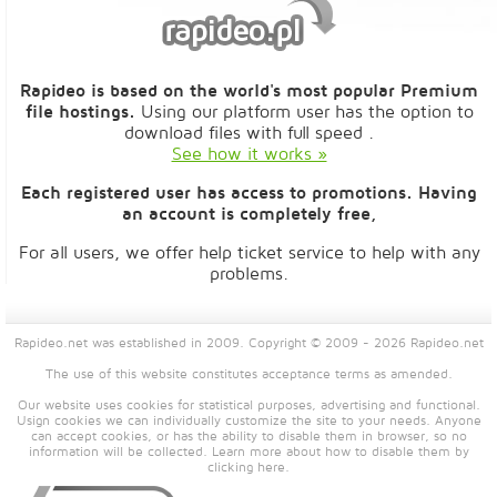
Rapideo is based on the world's most popular Premium
file hostings.
Using our platform user has the option to
download files with full speed .
See how it works »
Each registered user has access to promotions. Having
an account is completely free,
For all users, we offer help ticket service to help with any
problems.
Rapideo.net was established in 2009. Copyright © 2009 - 2026 Rapideo.net
The use of this website constitutes acceptance
terms
as amended.
Our website uses cookies for statistical purposes, advertising and functional.
Usign cookies we can individually customize the site to your needs. Anyone
can accept cookies, or has the ability to disable them in browser, so no
information will be collected. Learn more about how to disable them by
clicking
here
.