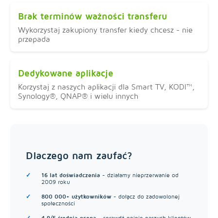
Brak terminów ważności transferu
Wykorzystaj zakupiony transfer kiedy chcesz - nie
przepada
Dedykowane aplikacje
Korzystaj z naszych aplikacji dla Smart TV, KODI™,
Synology®, QNAP® i wielu innych
Dlaczego nam zaufać?
16 lat doświadczenia
- działamy nieprzerwanie od
2009 roku
800 000+ użytkowników
- dołącz do zadowolonej
społeczności
4.9/5 średnia ocena
- sprawdź opinie naszych klientów