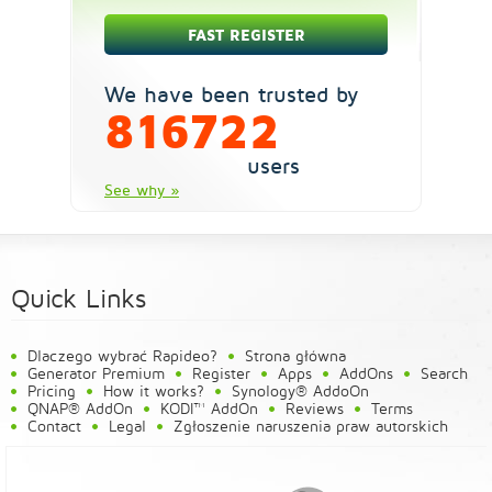
We have been trusted by
816722
users
See why »
Quick Links
Dlaczego wybrać Rapideo?
Strona główna
Generator Premium
Register
Apps
AddOns
Search
Pricing
How it works?
Synology® AddoOn
QNAP® AddOn
KODI™ AddOn
Reviews
Terms
Contact
Legal
Zgłoszenie naruszenia praw autorskich