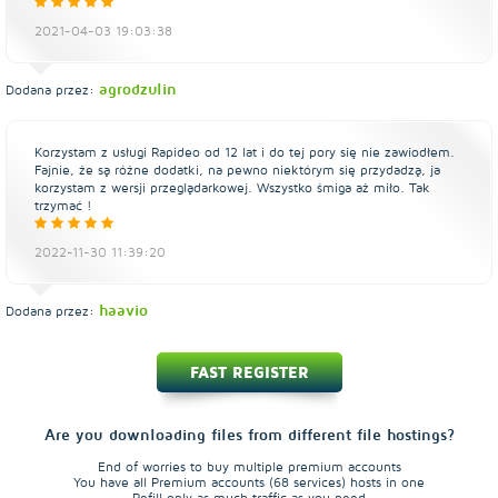
2021-04-03 19:03:38
agrodzulin
Dodana przez:
Korzystam z usługi Rapideo od 12 lat i do tej pory się nie zawiodłem.
Fajnie, że są różne dodatki, na pewno niektórym się przydadzą, ja
korzystam z wersji przeglądarkowej. Wszystko śmiga aż miło. Tak
trzymać !
2022-11-30 11:39:20
haavio
Dodana przez:
FAST REGISTER
Are you downloading files from different file hostings?
End of worries to buy multiple premium accounts
You have all Premium accounts (68 services) hosts in one
Refill only as much traffic as you need