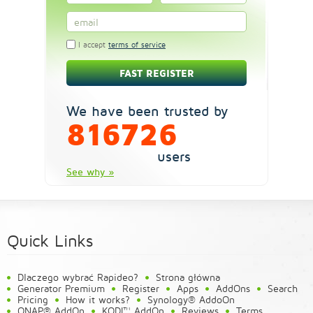
I accept
terms of service
We have been trusted by
816726
users
See why »
Quick Links
Dlaczego wybrać Rapideo?
Strona główna
Generator Premium
Register
Apps
AddOns
Search
Pricing
How it works?
Synology® AddoOn
QNAP® AddOn
KODI™ AddOn
Reviews
Terms