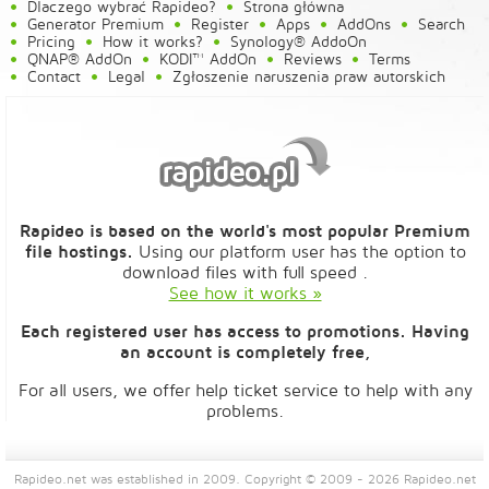
Dlaczego wybrać Rapideo?
Strona główna
Generator Premium
Register
Apps
AddOns
Search
Pricing
How it works?
Synology® AddoOn
QNAP® AddOn
KODI™ AddOn
Reviews
Terms
Contact
Legal
Zgłoszenie naruszenia praw autorskich
Rapideo is based on the world's most popular Premium
file hostings.
Using our platform user has the option to
download files with full speed .
See how it works »
Each registered user has access to promotions. Having
an account is completely free,
For all users, we offer help ticket service to help with any
problems.
Rapideo.net was established in 2009. Copyright © 2009 - 2026 Rapideo.net