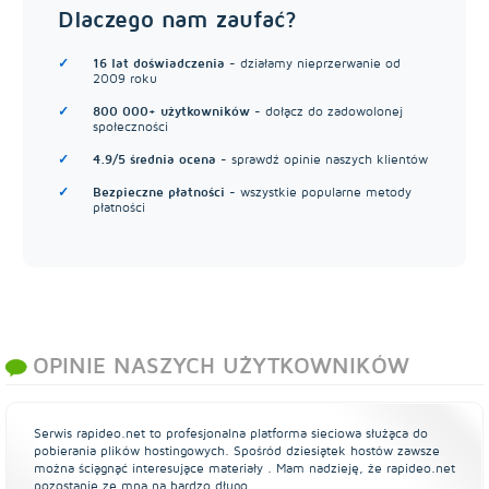
Dlaczego nam zaufać?
16 lat doświadczenia
- działamy nieprzerwanie od
2009 roku
800 000+ użytkowników
- dołącz do zadowolonej
społeczności
4.9/5 średnia ocena
- sprawdź opinie naszych klientów
Bezpieczne płatności
- wszystkie popularne metody
płatności
OPINIE NASZYCH UŻYTKOWNIKÓW
Serwis rapideo.net to profesjonalna platforma sieciowa służąca do
pobierania plików hostingowych. Spośród dziesiątek hostów zawsze
można ściągnąć interesujące materiały . Mam nadzieję, że rapideo.net
pozostanie ze mną na bardzo długo...