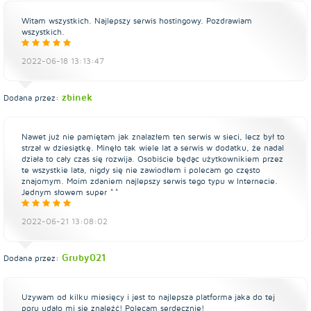
Witam wszystkich. Najlepszy serwis hostingowy. Pozdrawiam
wszystkich.
2022-06-18 13:13:47
zbinek
Dodana przez:
Nawet już nie pamiętam jak znalazłem ten serwis w sieci, lecz był to
strzał w dziesiątkę. Minęło tak wiele lat a serwis w dodatku, że nadal
działa to cały czas się rozwija. Osobiście będąc użytkownikiem przez
te wszystkie lata, nigdy się nie zawiodłem i polecam go często
znajomym. Moim zdaniem najlepszy serwis tego typu w Internecie.
Jednym słowem super ^^
2022-06-21 13:08:02
Gruby021
Dodana przez:
Uzywam od kilku miesięcy i jest to najlepsza platforma jaka do tej
poru udało mi się znaleźć! Polecam serdecznie!