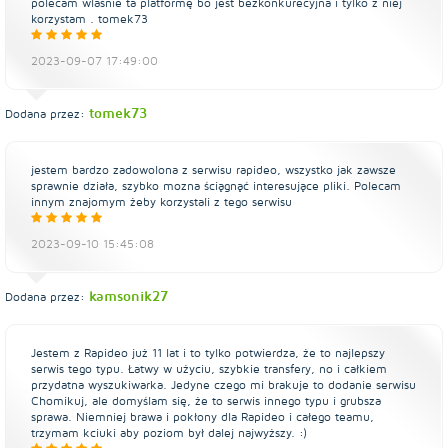
polecam wlasnie ta platformę bo jest bezkonkurecyjna i tylko z niej
korzystam . tomek73
2023-09-07 17:49:00
tomek73
Dodana przez:
jestem bardzo zadowolona z serwisu rapideo, wszystko jak zawsze
sprawnie działa, szybko mozna ściągnąć interesujące pliki. Polecam
innym znajomym żeby korzystali z tego serwisu
2023-09-10 15:45:08
kamsonik27
Dodana przez:
Jestem z Rapideo już 11 lat i to tylko potwierdza, że to najlepszy
serwis tego typu. Łatwy w użyciu, szybkie transfery, no i całkiem
przydatna wyszukiwarka. Jedyne czego mi brakuje to dodanie serwisu
Chomikuj, ale domyślam się, że to serwis innego typu i grubsza
sprawa. Niemniej brawa i pokłony dla Rapideo i całego teamu,
trzymam kciuki aby poziom był dalej najwyższy. :)