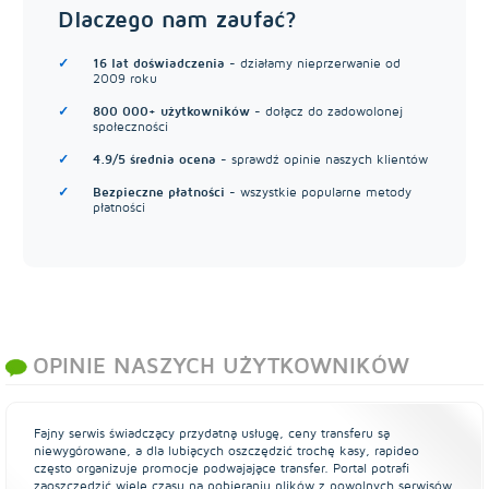
Dlaczego nam zaufać?
16 lat doświadczenia
- działamy nieprzerwanie od
2009 roku
800 000+ użytkowników
- dołącz do zadowolonej
społeczności
4.9/5 średnia ocena
- sprawdź opinie naszych klientów
Bezpieczne płatności
- wszystkie popularne metody
płatności
OPINIE NASZYCH UŻYTKOWNIKÓW
Fajny serwis świadczący przydatną usługę, ceny transferu są
niewygórowane, a dla lubiących oszczędzić trochę kasy, rapideo
często organizuje promocje podwajające transfer. Portal potrafi
zaoszczędzić wiele czasu na pobieraniu plików z powolnych serwisów