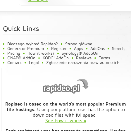
Quick Links
Dlaczego wybrać Rapideo?
Strona główna
Generator Premium
Register
Apps
AddOns
Search
Pricing
How it works?
Synology® AddoOn
QNAP® AddOn
KODI™ AddOn
Reviews
Terms
Contact
Legal
Zgłoszenie naruszenia praw autorskich
Rapideo is based on the world's most popular Premium
file hostings.
Using our platform user has the option to
download files with full speed .
See how it works »
Each registered user has access to promotions. Having