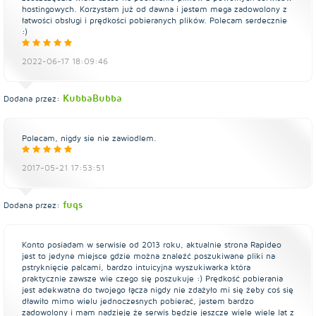
hostingowych. Korzystam już od dawna i jestem mega zadowolony z
łatwości obsługi i prędkości pobieranych plików. Polecam serdecznie
:)
2022-06-17 18:09:46
KubbaBubba
Dodana przez:
Polecam, nigdy sie nie zawiodlem.
2017-05-21 17:53:51
fuqs
Dodana przez:
Konto posiadam w serwisie od 2013 roku, aktualnie strona Rapideo
jest to jedyne miejsce gdzie można znaleźć poszukiwane pliki na
pstryknięcie palcami, bardzo intuicyjna wyszukiwarka która
praktycznie zawsze wie czego się poszukuje :) Prędkość pobierania
jest adekwatna do twojego łącza nigdy nie zdażyło mi się żeby coś się
dławiło mimo wielu jednoczesnych pobierać, jestem bardzo
zadowolony i mam nadzieję że serwis będzie jeszcze wiele wiele lat z